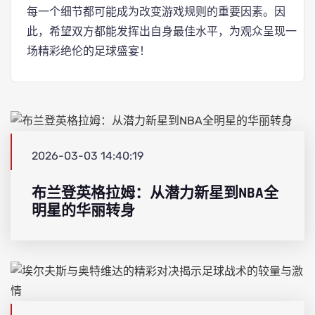
每一个细节都可能成为改变游戏规则的重要因素。因
此，希望双方都能发挥出自身最佳水平，为观众呈现一
场精彩绝伦的足球盛宴！
2026-03-03 14:40:19
布兰登英格拉姆：从潜力新星到NBA全
明星的华丽转身