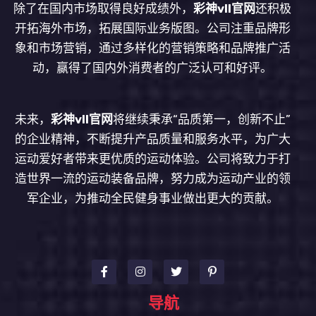
除了在国内市场取得良好成绩外，
彩神vll官网
还积极
开拓海外市场，拓展国际业务版图。公司注重品牌形
象和市场营销，通过多样化的营销策略和品牌推广活
动，赢得了国内外消费者的广泛认可和好评。
未来，
彩神vll官网
将继续秉承“品质第一，创新不止”
的企业精神，不断提升产品质量和服务水平，为广大
运动爱好者带来更优质的运动体验。公司将致力于打
造世界一流的运动装备品牌，努力成为运动产业的领
军企业，为推动全民健身事业做出更大的贡献。
导航