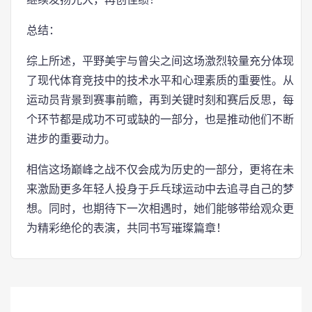
总结：
综上所述，平野美宇与曾尖之间这场激烈较量充分体现
了现代体育竞技中的技术水平和心理素质的重要性。从
运动员背景到赛事前瞻，再到关键时刻和赛后反思，每
个环节都是成功不可或缺的一部分，也是推动他们不断
进步的重要动力。
相信这场巅峰之战不仅会成为历史的一部分，更将在未
来激励更多年轻人投身于乒乓球运动中去追寻自己的梦
想。同时，也期待下一次相遇时，她们能够带给观众更
为精彩绝伦的表演，共同书写璀璨篇章！