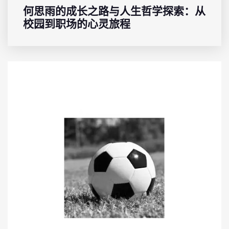
何思雨的成长之路与人生哲学探索：从
校园到职场的心灵旅程