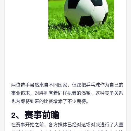
两位选手虽然来自不同国家，但都把乒乓球作为自己的
事业追求，对胜利有着同样执着的渴望。这种竞争关系
也为即将到来的比赛增添了不少期待。
2、赛事前瞻
在赛事开始之前，各方媒体已经对这场对决进行了大量