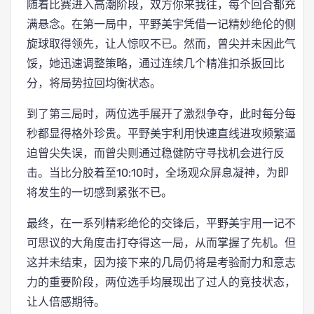
随着比赛进入高潮阶段，双方你来我往，每个回合都充
满悬念。在第一局中，平野美宇凭借一记精妙绝伦的侧
旋球取得领先，让人惊叹不已。然而，曾尖并未因此气
馁，她迅速调整策略，通过连续几个精准扣杀扳回比
分，将局势拉回均衡状态。
到了第三局时，两位选手展开了激烈争夺，此时每分每
秒都显得格外珍贵。平野美宇利用快速直线进攻频繁逼
迫曾尖失误，而曾尖则通过稳健防守寻找机会进行反
击。当比分胶着至10:10时，全场观众屏息凝神，为即
将发生的一切感到紧张不已。
最终，在一系列精彩绝伦的交锋后，平野美宇用一记不
可思议的大角度击打夺得这一局，从而掌握了先机。但
这并未结束，因为接下来的几局仍将是考验耐力和意志
力的重要阶段，两位选手均展现出了过人的竞技状态，
让人倍感期待。