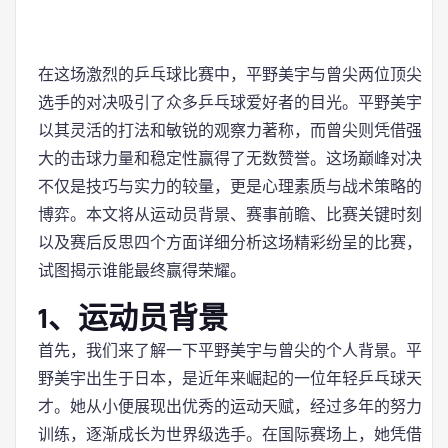
在这场激烈的乒乓球比赛中，平野美宇与曾尖两位顶尖
选手的对决吸引了众多乒乓球爱好者的目光。平野美宇
以其灵活的打法和敏锐的观察力著称，而曾尖则凭借强
大的击球力量和稳定性赢得了无数赞誉。这场巅峰对决
不仅是技巧与实力的较量，更是心理素质与战术策略的
博弈。本文将从运动员背景、赛事前瞻、比赛关键时刻
以及赛后反思四个方面详细分析这场精彩纷呈的比赛，
试图揭示谁能最终赢得荣耀。
1、运动员背景
首先，我们来了解一下平野美宇与曾尖的个人背景。平
野美宇出生于日本，是近年来崛起的一位年轻乒乓球天
才。她从小便展现出优秀的运动天赋，经过多年的努力
训练，逐渐成长为世界级选手。在国际赛场上，她凭借